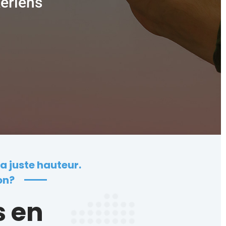
ériens
la juste hauteur.
on?
s en