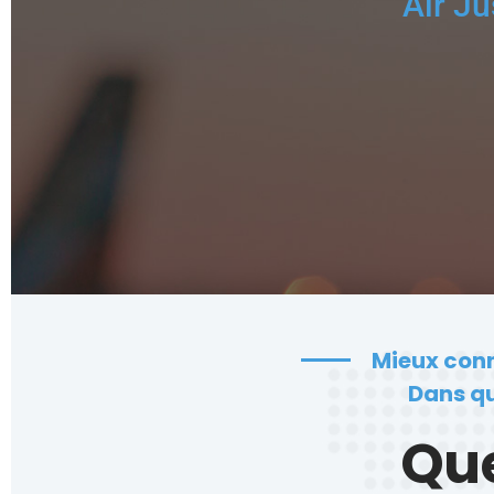
Air Ju
Mieux conna
Dans qu
Que