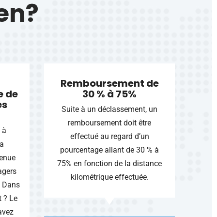
ien?
Remboursement de
e de
30 % à 75%
es
Suite à un déclassement, un
remboursement doit être
 à
effectué au regard d’un
La
pourcentage allant de 30 % à
tenue
75% en fonction de la distance
agers
kilométrique effectuée.
. Dans
 ? Le
avez