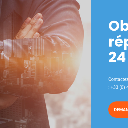
Ob
ré
24
Contactez
:
+33 (0) 
DEMAN