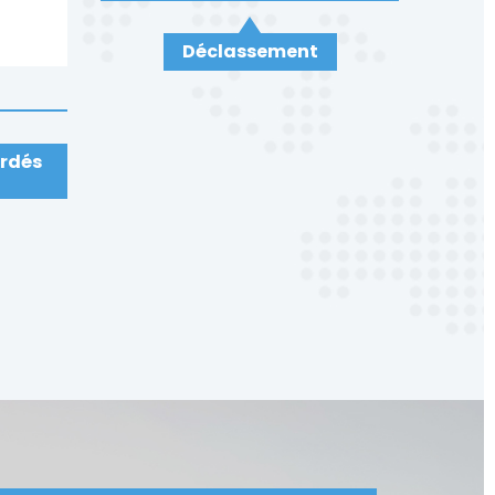
Déclassement
ardés